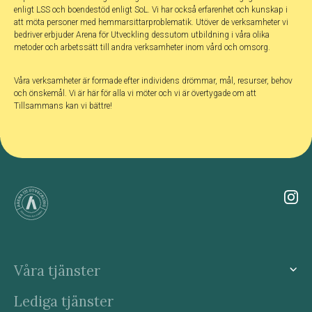
enligt LSS och boendestöd enligt SoL. Vi har också erfarenhet och kunskap i
att möta personer med hemmarsittarproblematik. Utöver de verksamheter vi
bedriver erbjuder Arena för Utveckling dessutom utbildning i våra olika
metoder och arbetssätt till andra verksamheter inom vård och omsorg.
Våra verksamheter är formade efter individens drömmar, mål, resurser, behov
och önskemål. Vi är här för alla vi möter och vi är övertygade om att
Tillsammans kan vi bättre!
Våra tjänster
Lediga tjänster