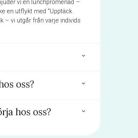
erbjuder vi en lunchpromenad –
ke en utflykt med ”Upptäck
 – vi utgår från varje individs
hos oss?
örja hos oss?