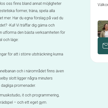
 Hos oss finns bland annat möjligheter
Välko
stetiska former, träna, spela alla
et mer. Har du egna förslag på vad du
 det? -Kul! Vi träffar dig gärna och
kan utforma den bästa verksamheten för
al och läge:
ngar för att i större utsträckning kunna
unnelbanan och i närområdet finns även
elby slott ligger några minuters
a dagliga promenader.
r musikstudio, it och programmering,
brädspel – och ett eget gym.