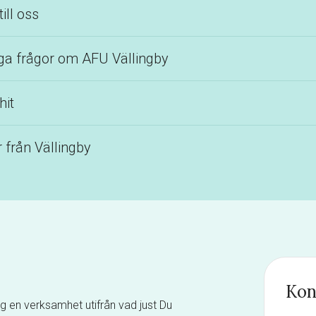
till oss
ga frågor om AFU Vällingby
hit
r från Vällingby
Kon
g en verksamhet utifrån vad just Du