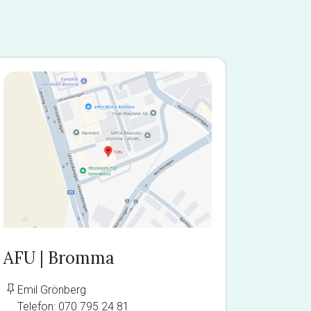
AFU | Bromma
AFU | F
Emil Grönberg
Nellie En
Telefon: 070 795 24 81
Telefon: