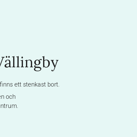
Vällingby
nns ett stenkast bort.
en och
entrum.