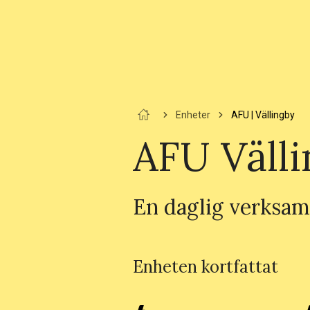
Enheter
AFU | Vällingby
AFU Väll
En daglig verksamh
Enheten kortfattat