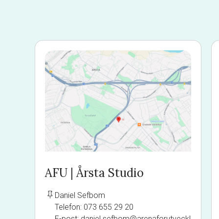
AFU | Årsta Studio
Daniel Sefbom
Telefon: 073 655 29 20
E-post: daniel.sefbom@arenaforutveckl