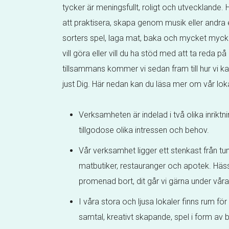
tycker är meningsfullt, roligt och utvecklande.
att praktisera, skapa genom musik eller andra e
sorters spel, laga mat, baka och mycket myck
vill göra eller vill du ha stöd med att ta reda på
tillsammans kommer vi sedan fram till hur vi 
just Dig. Här nedan kan du läsa mer om vår lok
Verksamheten är indelad i två olika inriktni
tillgodose olika intressen och behov.
Vår verksamhet ligger ett stenkast från t
matbutiker, restauranger och apotek. Häss
promenad bort, dit går vi gärna under vår
I våra stora och ljusa lokaler finns rum fö
samtal, kreativt skapande, spel i form av 