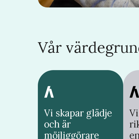
Vår värdegrun
Vi skapar glädje
Vi
och är
ri
möjliggörare
e