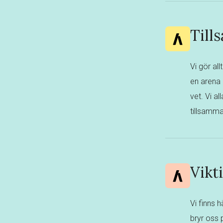
Till
Vi gör all
en arena 
vet. Vi al
tillsamma
Vikti
Vi finns 
bryr oss 