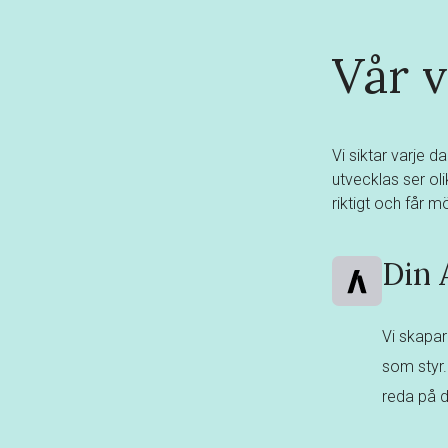
Vår v
Vi siktar varje d
utvecklas ser ol
riktigt och får 
Din 
Vi skapar
som styr.
reda på d