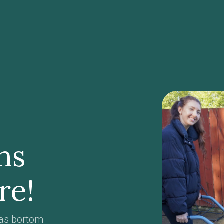
ns
re!
las bortom