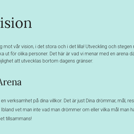
ision
ag mot vår vision, i det stora och i det lilla! Utveckling och stegen
ika ut för olika personer. Det här är vad vi menar med en arena dä
möjlighet att utvecklas bortom dagens gränser:
Arena
 en verksamhet på dina villkor. Det är just Dina drömmar, mål, r
 Ibland vet man inte vad man drömmer om eller vilka mål man har –
et tillsammans!