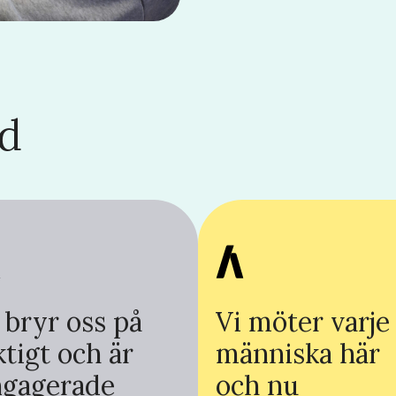
d
 bryr oss på
Vi möter varje
ktigt och är
människa här
ngagerade
och nu