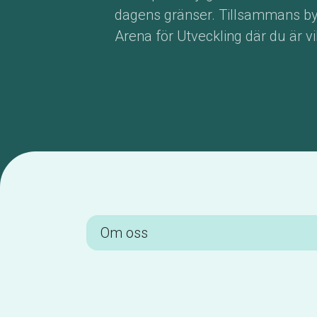
dagens gränser. Tillsammans byg
Arena för Utveckling där du är vikt
Om oss