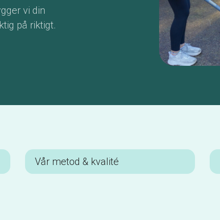
ger vi din
ig på riktigt.
Vår metod & kvalité