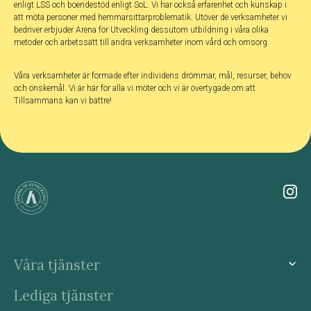
enligt LSS och boendestöd enligt SoL. Vi har också erfarenhet och kunskap i
att möta personer med hemmarsittarproblematik. Utöver de verksamheter vi
bedriver erbjuder Arena för Utveckling dessutom utbildning i våra olika
metoder och arbetssätt till andra verksamheter inom vård och omsorg.
Våra verksamheter är formade efter individens drömmar, mål, resurser, behov
och önskemål. Vi är här för alla vi möter och vi är övertygade om att
Tillsammans kan vi bättre!
Våra tjänster
Lediga tjänster