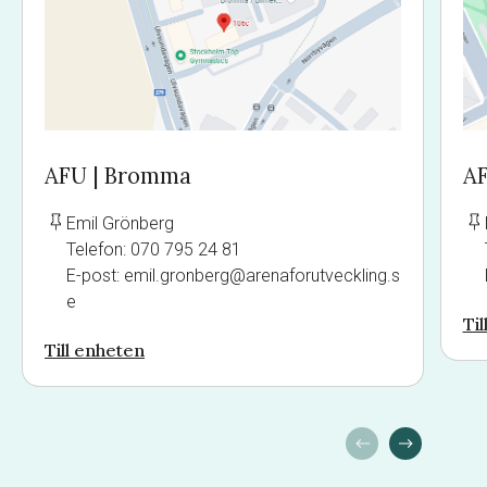
AFU | Bromma
AF
Emil Grönberg
Telefon: 070 795 24 81
E-post: emil.gronberg@arenaforutveckling.s
e
Ti
Till enheten